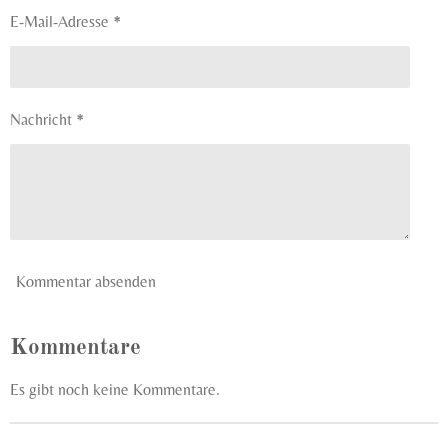
:
e
E-Mail-Adresse *
0
n
S
d
e
t
n
e
Nachricht *
r
n
e
Kommentar absenden
Kommentare
Es gibt noch keine Kommentare.