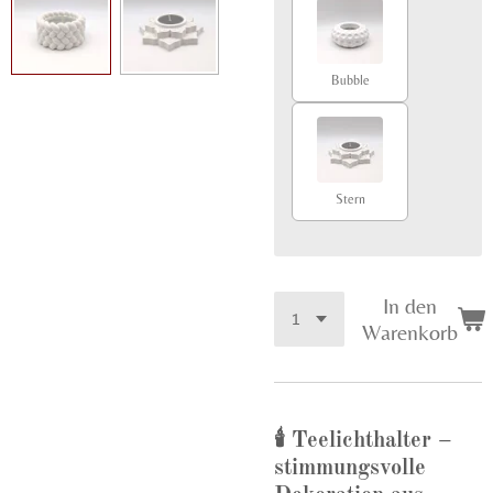
Bubble
Stern
In den
Warenkorb
🕯
Teelichthalter –
stimmungsvolle