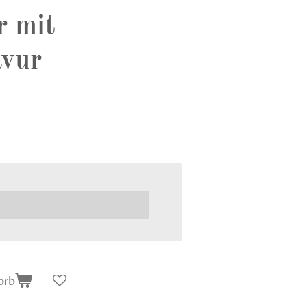
r mit
vur
orb