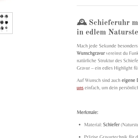
🕰
Schieferuhr m
in edlem Naturste
Mach jede Sekunde besonders:
Wunschgravur
vereinst du Funk
natürliche Struktur des Schiefe
Gravur – ein edles Highlight f
Auf Wunsch sind auch
eigene 
uns
einfach, um dein persönlich
Merkmale:
Material:
Schiefer
(Naturste
Präzise Gravurtechnik für 