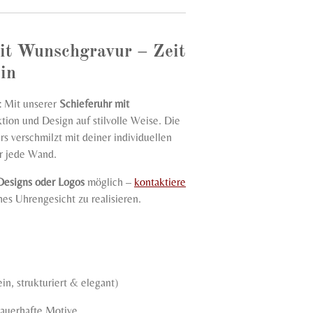
it Wunschgravur – Zeit
in
 Mit unserer
Schieferuhr mit
tion und Design auf stilvolle Weise. Die
rs verschmilzt mit deiner individuellen
ür jede Wand.
Designs oder Logos
möglich –
kontaktiere
es Uhrengesicht zu realisieren.
in, strukturiert & elegant)
dauerhafte Motive