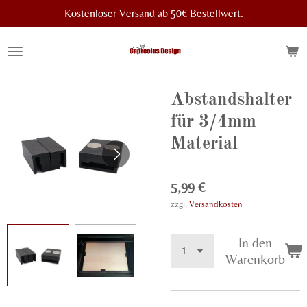
Kostenloser Versand ab 50€ Bestellwert.
Zum
Hauptinhalt
springen
Abstandshalter
für 3/4mm
Material
5,99 €
zzgl.
Versandkosten
In den
Warenkorb