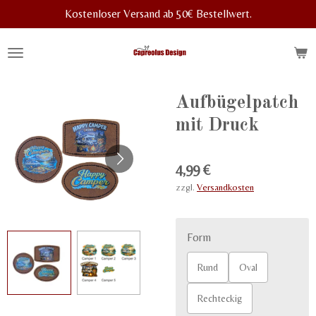
Kostenloser Versand ab 50€ Bestellwert.
Zum
Hauptinhalt
springen
Aufbügelpatch
mit Druck
4,99 €
zzgl.
Versandkosten
Form
Rund
Oval
Rechteckig