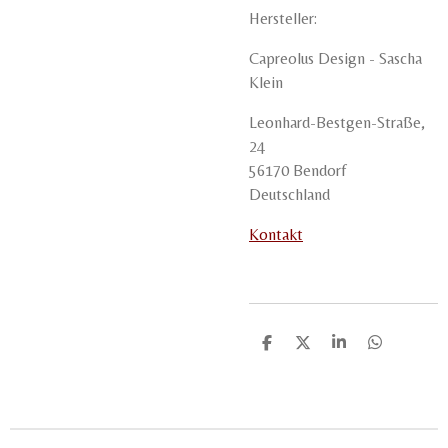
Hersteller:
Capreolus Design - Sascha
Klein
Leonhard-Bestgen-Straße,
24
56170 Bendorf
Deutschland
Kontakt
T
T
T
T
e
e
e
e
i
i
i
i
l
l
l
l
e
e
e
e
n
n
n
n